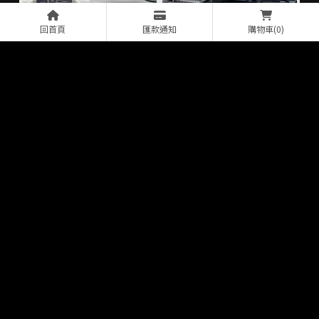
回首頁
匯款通知
購物車
(0)
〔Benz W213E300〕保養
〔Toyota RAV4〕升級安
服務
卓機
〔Honda Fit〕升級免鑰匙
〔Benz CLA200〕加裝底
盤燈
上一頁