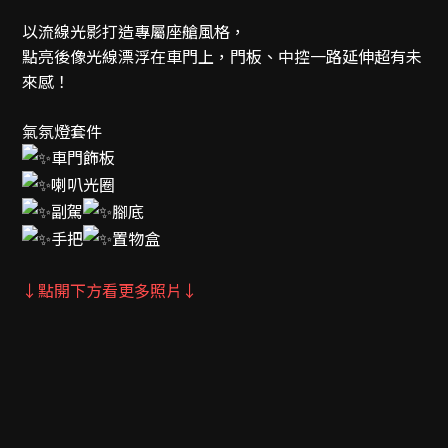
以流線光影打造專屬座艙風格，
點亮後像光線漂浮在車門上，門板、中控一路延伸超有未
來感！
氣氛燈套件
車門飾板
喇叭光圈
副駕
腳底
手把
置物盒
↓點開下方看更多照片↓