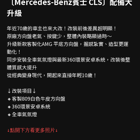
〔Mercedes-Benz賓士 CLS〕配備大
升級
年近70歲的車主也來大改！改裝前後差異超明顯！
原廠方向盤老氣、按鍵少，整體內裝略顯過時～
升級新款客製化AMG 平底方向盤，握感紮實、造型更運
動化！
同步安裝全車氣氛燈與最新360環景安卓系統，改裝後整
體質感大提升
從經典變身現代，開起來直接年輕10歲！
↓改裝項目↓
🔸客製809白色牛皮方向盤
🔸360環景安卓系統
🔸全車氣氛燈
↓點開下方看更多照片↓