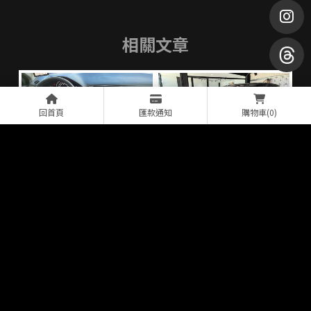
回首頁
匯款通知
購物車
(0)
〔Toyota RAV4〕輪拱飾
〔Honda HRV〕升級安卓
板改裝
機
〔Benz GLC300〕升級12
〔HONDA CRV〕鍛碳方向
吋安卓機
盤