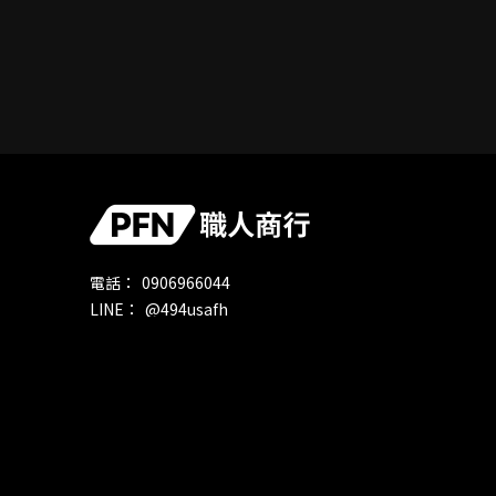
0906966044
@494usafh
職人商行
octt.100
pfn870611@gmail.com
宜蘭縣五結鄉中正路二段196號
週一～六｜10:00-6:00、週日｜固定公休
汽車改裝
汽車改裝店
汽車改裝廠
宜蘭汽車改裝
宜蘭汽車改